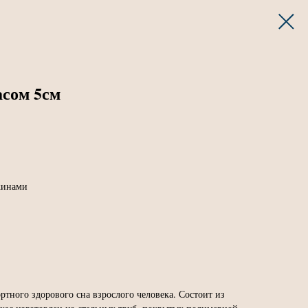
асом 5см
ужинами
ртного здорового сна взрослого человека. Состоит из