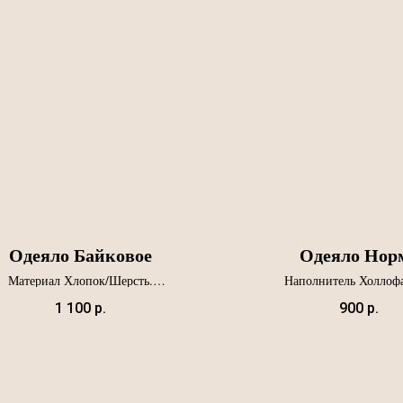
Одеяло Байковое
Одеяло Нор
Материал Хлопок/Шерсть.
Наполнитель Холлофа
Артикул О-03.
Ткань полисатин
Артикул О-02
1 100
р.
900
р.