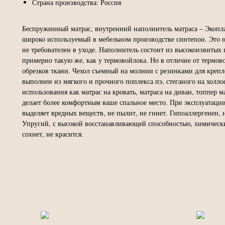
Страна производства: Россия
Беспружинный матрас, внутренний наполнитель матраса – Экоплас
широко используемый в мебельном производстве синтепон. Это 
не требователен в уходе. Наполнитель состоит из высокоизвиты
примерно такую же, как у термовойлока. Но в отличие от термовой
обрезков ткани. Чехол съемный на молнии с резинками для крепл
выполнен из мягкого и прочного поплекса пэ, стеганого на холло
использования как матрас на кровать, матраса на диван, топпер 
делает более комфортным ваше спальное место. При эксплуатации
выделяет вредных веществ, не пылит, не гниет. Гипоаллергенен, н
Упругий, с высокой восстанавливающей способностью, химически
сохнет, не красится.