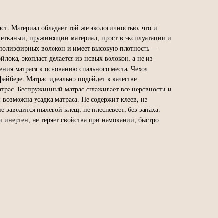
т. Материал обладает той же экологичностью, что и
нетканый, пружинящий материал, прост в эксплуатации и
х полиэфирных волокон и имеет высокую плотность —
лока, экопласт делается из новых волокон, а не из
ения матраса к основанию спального места. Чехол
файбере. Матрас идеально подойдет в качестве
матрас. Беспружинный матрас сглаживает все неровности и
 возможна усадка матраса. Не содержит клеев, не
е заводится пылевой клещ, не плесневеет, без запаха.
 инертен, не теряет свойства при намокании, быстро