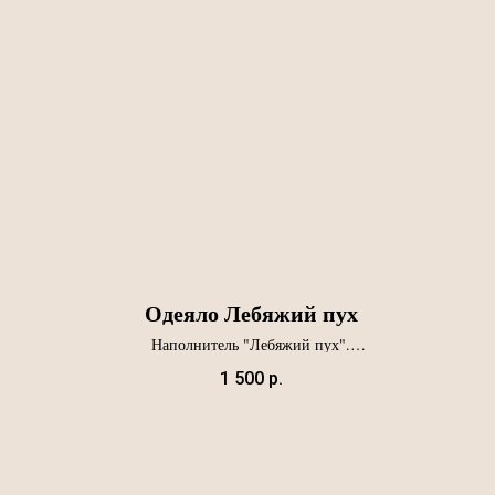
Одеяло Лебяжий пух
Наполнитель "Лебяжий пух".
Ткань микрофибра.
Артикул О-05
1 500
р.