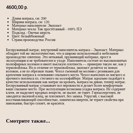
4600,00
р.
Длина матраса, см: 200
Ширина матраса, см: 120
Материал наполнителя: Экопласт
Материал чехла: Тик простёганный - 100% ПЭ
Подклад - Овечья шерсть
Цвет: белый/бежевый
Страна производства: Россия
Беспружинный матрас, внутренний наполнитель матраса – Экопласт. Материал
обладает той же экологичностью, что и широко используемый в мебельном
производстве синтепон. Это нетканый, пружинящий материал, прост в
эксплуатации и не требователен в уходе. Наполнитель состоит из высокоизвитых
полиэфирных волокон и имеет высокую плотность — примерно такую же, как у
термовойлока. Но в отличие от термовойлока, экопласт делается из новых
волокон, а не из обрезков ткани. Чехол съемный на молнии с резинками для
крепления матраса к основанию спального места. Чехол выполнен из мягкого и
прочного поплекса пэ, стеганого на холлофайбере. Матрас идеально подойдет в
качестве использования как матрас на кровать, матраса на диван, топпер матрас.
Беспружинный матрас сглаживает все неровности и делает более комфортным
ваше спальное место. При эксплуатации возможна усадка матраса. Не содержит
клеев, не выделяет вредных веществ, не пылит, не гниет. Гипоаллергенен, не
заводится пылевой клещ, не плесневеет, без запаха. Упругий, с высокой
восстанавливающей способностью, химически инертен, не теряет свойства при
намокании, быстро сохнет, не красится.
Смотрите также...