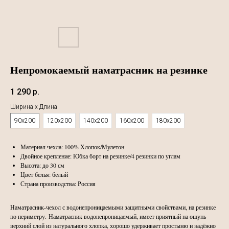
Непромокаемый наматрасник на резинке
1 290
р.
Ширина х Длина
90х200
120х200
140х200
160х200
180х200
Материал чехла: 100% Хлопок/Мулетон
Двойное крепление: Юбка борт на резинке/4 резинки по углам
Высота: до 30 см
Цвет белья: белый
Страна производства: Россия
Наматрасник-чехол с водонепроницаемыми защитными свойствами, на резинке
по периметру. Наматрасник водонепроницаемый, имеет приятный на ощупь
верхний слой из натурального хлопка, хорошо удерживает простыню и надёжно