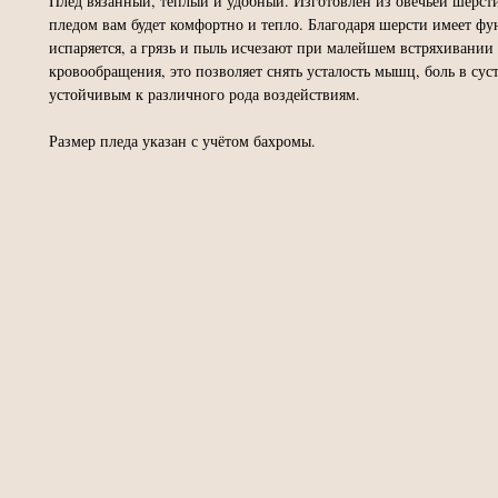
Плед вязанный, тёплый и удобный. Изготовлен из овечьей шерсти
пледом вам будет комфортно и тепло. Благодаря шерсти имеет ф
испаряется, а грязь и пыль исчезают при малейшем встряхивании
кровообращения, это позволяет снять усталость мышц, боль в сус
устойчивым к различного рода воздействиям.
Размер пледа указан с учётом бахромы.