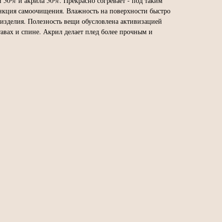
 50% и акрила 50%. Прекрасно согревает - под таким
ункция самоочищения. Влажность на поверхности быстро
 изделия. Полезность вещи обусловлена активизацией
тавах и спине. Акрил делает плед более прочным и