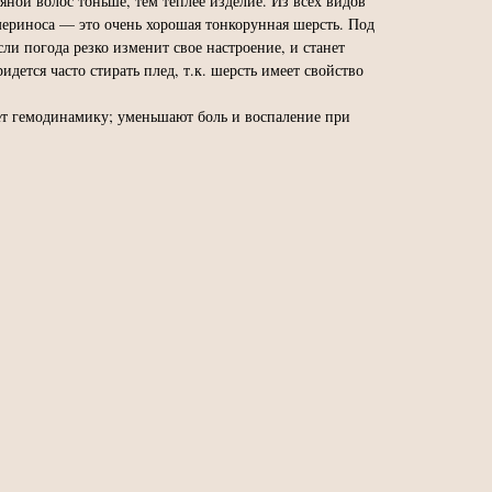
ной волос тоньше, тем теплее изделие. Из всех видов
ериноса — это очень хорошая тонкорунная шерсть. Под
ли погода резко изменит свое настроение, и станет
идется часто стирать плед, т.к. шерсть имеет свойство
ет гемодинамику; уменьшают боль и воспаление при