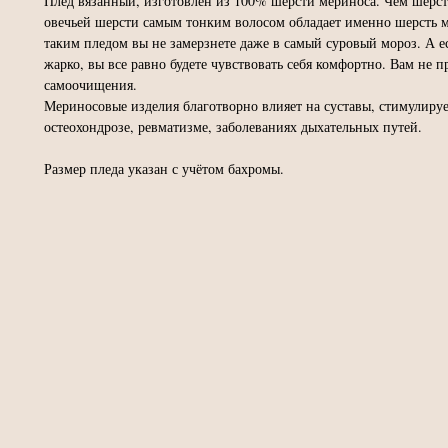
Плед вязанный, изготовлен из 100% шерсти мериноса. Чем шерстя
овечьей шерсти самым тонким волосом обладает именно шерсть м
таким пледом вы не замерзнете даже в самый суровый мороз. А ес
жарко, вы все равно будете чувствовать себя комфортно. Вам не пр
самоочищения.
Мериносовые изделия благотворно влияет на суставы, стимулиру
остеохондрозе, ревматизме, заболеваниях дыхательных путей.
Размер пледа указан с учётом бахромы.