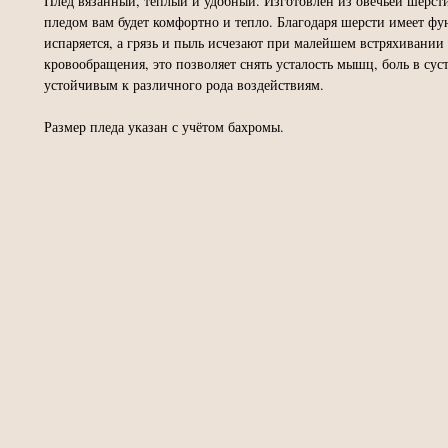
Плед вязанный, тёплый и удобный. Изготовлен из овечьей шерсти
пледом вам будет комфортно и тепло. Благодаря шерсти имеет ф
испаряется, а грязь и пыль исчезают при малейшем встряхивании
кровообращения, это позволяет снять усталость мышц, боль в сус
устойчивым к различного рода воздействиям.
Размер пледа указан с учётом бахромы.