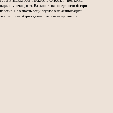
 50% и акрила 50%. Прекрасно согревает - под таким
ункция самоочищения. Влажность на поверхности быстро
 изделия. Полезность вещи обусловлена активизацией
тавах и спине. Акрил делает плед более прочным и