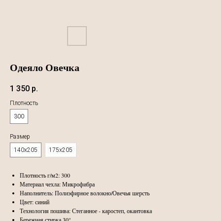
Одеяло Овечка
1 350
р.
Плотность
300
Размер
140х205
175х205
Плотность г/м2: 300
Материал чехла: Микрофибра
Наполнитель: Полиэфирное волокно/Овечья шерсть
Цвет: синий
Технология пошива: Стеганное - каростеп, окантовка
Бережная стирка 30°