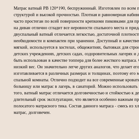
Матрас ватный РВ 120*190, беспружинный. Изготовлен по всем 
структурой и высокой прочностью. Плотная и равномерная набивк
часто простеган по всей поверхности крепкими пиковками для п
на диван отлично сгладит все неровности спального места и пр
двуспальный ватный отличается легкостью, достаточной плотност
необходимости и компактен при хранении. Доступный и качествен
мягкий, используется в хостелах, общежитиях, бытовках для стро
детских учреждениях, детских садах, оздоровительных лагерях и 
быть использован в качестве топпера для более жесткого матраса
низкий вес. Он значительно легче других аналогов, что делает е
изготавливается в различных размерах и толщинах, поэтому его
спальной комнаты. Отлично подходит на все современные кровати
больницу или матрас в лагерь, в санаторий. Можно использовать
того, ватный матрас отличается долговечностью и стойкостью к 
длительный срок эксплуатации, что является особенно важным пр
полосатого матрасного тика. Состав данного матраса - смесь из 
матрас, долговечен.