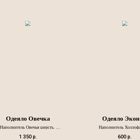
Одеяло Овечка
Одеяло Эко
Наполнитель Овечья шерсть.
Наполнитель Холлофа
Ткань микрофибра.
Ткань полисатин
Артикул О-04
Артикул О-01
1 350
р.
600
р.