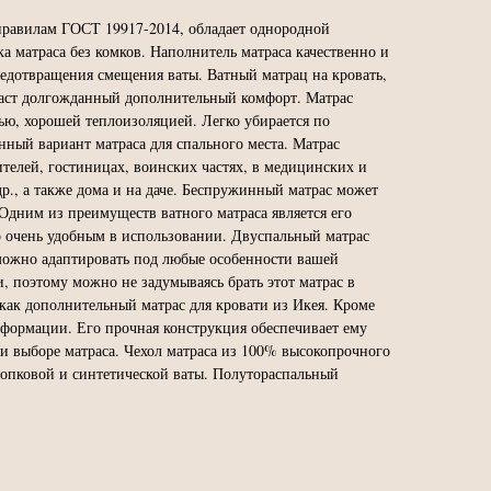
правилам ГОСТ 19917-2014, обладает однородной
а матраса без комков. Наполнитель матраса качественно и
редотвращения смещения ваты. Ватный матрац на кровать,
идаст долгожданный дополнительный комфорт. Матрас
ью, хорошей теплоизоляцией. Легко убирается по
ный вариант матраса для спального места. Матрас
ителей, гостиницах, воинских частях, в медицинских и
др., а также дома и на даче. Беспружинный матрас может
. Одним из преимуществ ватного матраса является его
го очень удобным в использовании. Двуспальный матрас
 можно адаптировать под любые особенности вашей
, поэтому можно не задумываясь брать этот матрас в
 как дополнительный матрас для кровати из Икея. Кроме
деформации. Его прочная конструкция обеспечивает ему
и выборе матраса. Чехол матраса из 100% высокопрочного
хлопковой и синтетической ваты. Полутораспальный