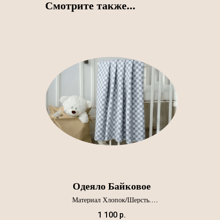
Смотрите также...
Одеяло Байковое
Материал Хлопок/Шерсть.
Артикул О-03.
1 100
р.