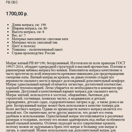
РВ-080
1700,00
р.
Длина матраса, см: 190
Ширина матраса, см: 80
Высота матраса, см: 8
Вес, кг: 7
Материал наполнителя: смесовая вата
Материал чехла: смесовый тик
Цвет: в полоску
Упаковка – полиэтиленовый пакет.
Страна производства: Россия
Матрас ватный РВ 80*190, беспружинный. Изготовлен по всем правилам ГОСТ
19917-2014, обладает однородной структурой и высокой прочностью. Плотная и
равномерная набивка матраса без комков. Наполнитель матраса качественно и
часто простеган по всей поверхности крепкими пиковками для предотвращения
смещения ваты. Ватный матрац на кровать, на диван отлично сгладит все
неровности спального места и придаст долгожданный дополнительный комфорт.
Матрас односпальный ватный отличается легкостью, достаточной плотностью,
хорошей теплоизоляцией. Легко убирается по необходимости и компактен при
хранении. Доступный и качественный вариант матраса для спального места.
Матрас мягкий, используется в хостелах, общежитиях, бытовках для
строителей, гостиницах, воинских частях, в медицинских и детских
учреждениях, детских садах, оздоровительных лагерях и др., а также дома и на
даче. Беспружинный матрас может быть использован в качестве топпера для
более жесткого матраса. Одним из преимуществ ватного матраса является его
низкий вес. Он значительно легче других аналогов, что делает его очень
удобным в использовании. Односпальный матрас изготавливается в различных
размерах и толщинах, поэтому его можно адаптировать под любые особенности
вашей спальной комнаты. Отлично подходит на все современные кровати,
поэтому можно не задумываясь брать этот матрас в больницу или матрас в
лагерь, в санаторий. Можно использовать как дополнительный матрас для