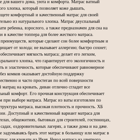
для вашего дома, уюта и комфорта. Матрас ватный
ого хлопка, который позволяет коже дышать,
ищете комфортный и качественный матрас для своей
тельно из натурального хлопка. Матрас двуспальный
ти ребенка, взрослого, а также предназначен для сна на
в качестве топпера для более жесткого матраса.
преимуществ, которые сделают сон более комфортным и
щищает от холода; не вызывает аллергию; быстро сохнет;
беспечивает мягкость матраса; делает его легким,
рального хлопка, что гарантирует его экологичность и
ь и эластичность, которые обеспечивают равномерное
а без комков оказывает достойную поддержку
ественно и часто простеган по всей поверхности
матрац на кровать, диван отлично сгладит все
ьный комфорт. Его прочная конструкция обеспечивает
м при выборе матраса. Матрас из ваты изготовлен по
труктура матраса, высокая плотность и прочность. ХБ
нии. Доступный и качественный вариант матраса для
телах, общежитиях, бытовках для строителей, гостиницах,
адах, оздоровительных лагерях, а также дома и на даче.
 задумываясь брать этот матрас в больницу или матрас в
рас для кровати из Икея. Чехол матраса из цветного